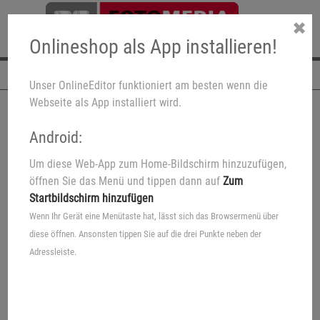
✖
Onlineshop als App installieren!
Navigation
Unser OnlineEditor funktioniert am besten wenn die
Webseite als App installiert wird.
Android:
🗺️Ihr Urlaub zum Blättern
Um diese Web-App zum Home-Bildschirm hinzuzufügen,
öffnen Sie das Menü und tippen dann auf
Zum
🗺️
Startbildschirm hinzufügen
Designvorlagen für Ihr
Wenn Ihr Gerät eine Menütaste hat, lässt sich das Browsermenü über
Urlaubsfotobuch
diese öffnen. Ansonsten tippen Sie auf die drei Punkte neben der
Adressleiste.