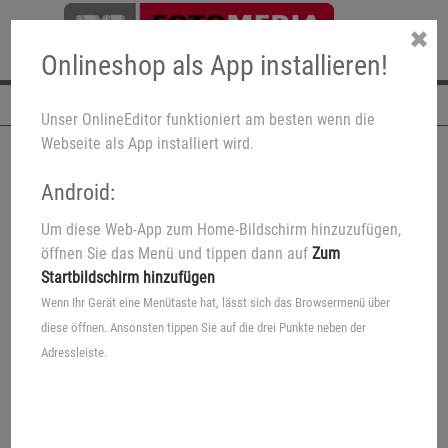
✖
Onlineshop als App installieren!
Navigation
Unser OnlineEditor funktioniert am besten wenn die
Webseite als App installiert wird.
Android:
☀️Fotobuch-Aktion☀️
Um diese Web-App zum Home-Bildschirm hinzuzufügen,
25% auf Fotobücher:
öffnen Sie das Menü und tippen dann auf
Zum
- Classic Fotobücher
Startbildschirm hinzufügen
- Premium Fotobücher
Wenn Ihr Gerät eine Menütaste hat, lässt sich das Browsermenü über
diese öffnen. Ansonsten tippen Sie auf die drei Punkte neben der
* Aktion gültig von 04.07. bis 31.08.26
Adressleiste.
Preise sind online, sowie in der Software bereits reduziert.
Mehr Infos zur Aktion