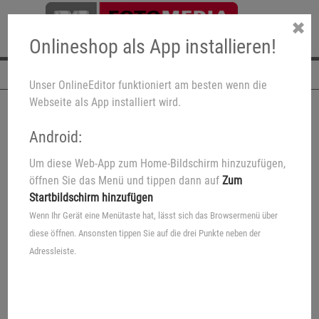
✖
Onlineshop als App installieren!
Navigation
Unser OnlineEditor funktioniert am besten wenn die
Webseite als App installiert wird.
Android:
Um diese Web-App zum Home-Bildschirm hinzuzufügen,
öffnen Sie das Menü und tippen dann auf
Zum
Startbildschirm hinzufügen
Wenn Ihr Gerät eine Menütaste hat, lässt sich das Browsermenü über
diese öffnen. Ansonsten tippen Sie auf die drei Punkte neben der
Adressleiste.
ts reduziert.