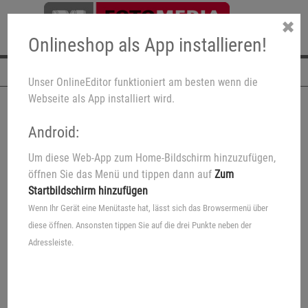
✖
Onlineshop als App installieren!
Navigation
Unser OnlineEditor funktioniert am besten wenn die
Webseite als App installiert wird.
Android:
Um diese Web-App zum Home-Bildschirm hinzuzufügen,
öffnen Sie das Menü und tippen dann auf
Zum
Startbildschirm hinzufügen
Wenn Ihr Gerät eine Menütaste hat, lässt sich das Browsermenü über
diese öffnen. Ansonsten tippen Sie auf die drei Punkte neben der
Adressleiste.