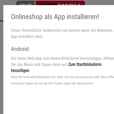
Onlineshop als App installieren!
Navigation
Unser OnlineEditor funktioniert am besten wenn die Webseite 
App installiert wird.
Android:
Um diese Web-App zum Home-Bildschirm hinzuzufügen, öffne
es 🎁
Sie das Menü und tippen dann auf
Zum Startbildschirm
Kreative Fotoprodukte 🎒
hinzufügen
für Schule & Kindergarten
Wenn Ihr Gerät eine Menütaste hat, lässt sich das Browsermenü über diese öffn
Ansonsten tippen Sie auf die drei Punkte neben der Adressleiste.